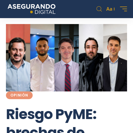
Aa
OPINIÓN
Riesgo PyME:
brechas de