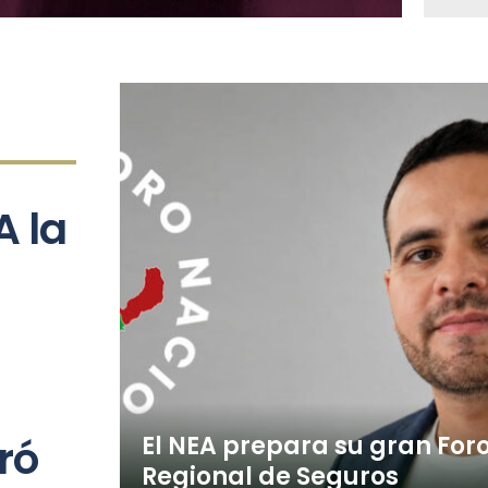
A la
El NEA prepara su gran For
ró
Regional de Seguros