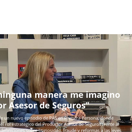
Opinión
Mano a mano
Relax
e ninguna manera me imagino
or Asesor de Seguros"
 de un nuevo episodio de PAS en Primera Persona, donde
l rol estratégico del Productor Asesor de Seguros frente al
 definiciones sobre litigiosidad, fraude y reformas a las leyes