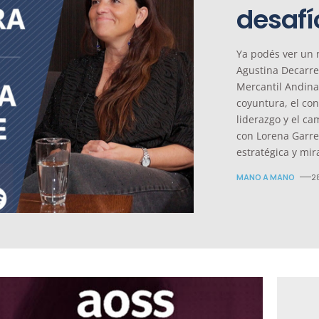
desafí
Ya podés ver un 
Agustina Decarre
Mercantil Andina,
coyuntura, el con
liderazgo y el ca
con Lorena Garre
estratégica y mi
MANO A MANO
2