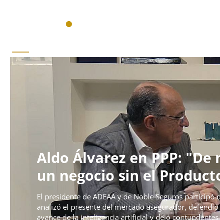
Inicio
Actualidad
Institucionales
Federales
Mercado
Aldo Álvarez en PPP: "D
un negocio sin el Product
El presidente de ADEAA y de Noble Seguros participó
analizó el presente del mercado asegurador, defendió e
avance de la inteligencia artificial y dejó contundentes