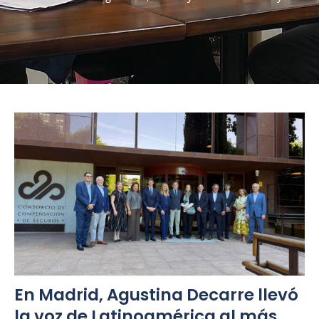
En Madrid, Agustina Decarre llevó
la voz de Latinoamérica al más