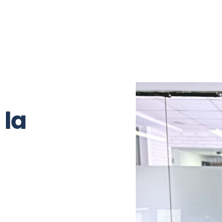
Opinión
Mano a mano
Relax
 la