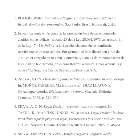
POLIDO, Walter.
Contrato de Seguro e a atividade seguradora no
Brasil: direitos do consumidor
. São Paulo, Brasil: Roncarati, 2015.
Específicamente en Argentina, la legislación hace décadas demanda
claridad en las pólizas (artículo 25 de la Ley 20.091/1973 c/c artículo 11
de la Ley 17.418/1967) y la jurisprudencia también se manifiesta
repetidamente en este sentido. Por ejemplo, el fallo dictado en junio de
2022 en el Juzgado en lo Civil, Comercial y Familia de 2º Nominación de
la ciudad de Río Tercero, en el caso Reartes Altamira, Brisa Antonella y
otros c/ La Segunda Cia. de Seguros de Personas S.A.
SILVA, A.C.N.
Overcoming dark patterns in insurance by legal design.
In: MUÑOZ PAREDES, María Luisa (dir.); DÍAZ LLAVONA,
Covadonga (coord.).
Digitalización y seguro.
Granada: Editorial
Comares, 2024. p. 241–256.
SILVA, A. C. N.
Legal Design y seguros: todo son ventajas.
In:
TAFUR, K.; MARTINS JÚNIOR, M. (coords.).
Legal Design: la clave
para disrumpir la profesión legal, los negocios y el sector público.
Vol.
1. 1. ed. Navarra,
España
: Thomson Reuters Aranzadi, 2022. p. 45–61.
SILVA, Anthony C. N.
Legal Design e Seguros: Impacto Real e