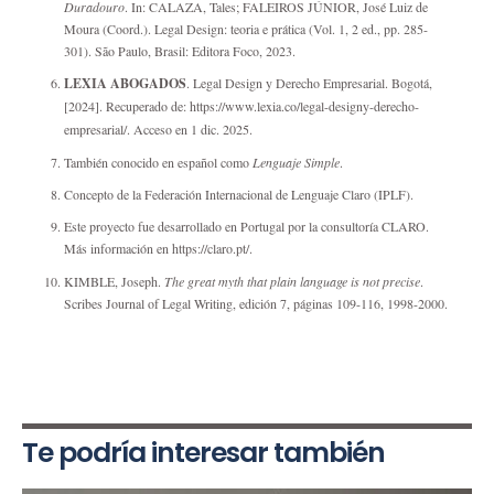
Duradouro
. In: CALAZA, Tales; FALEIROS JÚNIOR, José Luiz de
Moura (Coord.). Legal Design: teoria e prática (Vol. 1, 2 ed., pp. 285-
301). São Paulo, Brasil: Editora Foco, 2023.
LEXIA ABOGADOS
. Legal Design y Derecho Empresarial. Bogotá,
[2024]. Recuperado de:
https://www.lexia.co/legal-designy-derecho-
empresarial/
. Acceso en 1 dic. 2025.
También conocido en español como
Lenguaje Simple
.
Concepto de la Federación Internacional de Lenguaje Claro (IPLF).
Este proyecto fue desarrollado en Portugal por la consultoría CLARO.
Más información en
https://claro.pt/
.
KIMBLE, Joseph.
The great myth that plain language is not precise
.
Scribes Journal of Legal Writing, edición 7, páginas 109-116, 1998-2000.
Te podría interesar también