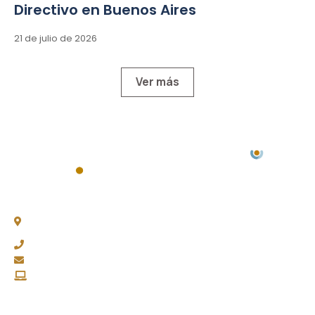
Directivo en Buenos Aires
21 de julio de 2026
Ver más
Chacabuco 77, Piso 3 -
C1069AAA, CABA
(011) 4343-0003
fapasa@fapasa.org.ar
www.fapasa.org.ar