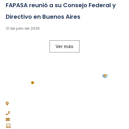
FAPASA reunió a su Consejo Federal y
Directivo en Buenos Aires
21 de julio de 2026
Ver más
Chacabuco 77, Piso 3 -
C1069AAA, CABA
(011) 4343-0003
fapasa@fapasa.org.ar
www.fapasa.org.ar