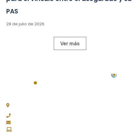
PAS
28 de julio de 2026
Ver más
Chacabuco 77, Piso 3 -
C1069AAA, CABA
(011) 4343-0003
fapasa@fapasa.org.ar
www.fapasa.org.ar