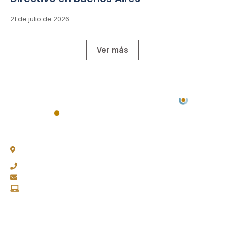
21 de julio de 2026
Ver más
Chacabuco 77, Piso 3 -
C1069AAA, CABA
(011) 4343-0003
fapasa@fapasa.org.ar
www.fapasa.org.ar