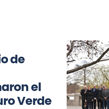
Opinión
Mano a mano
Relax
io de
maron el
ro Verde