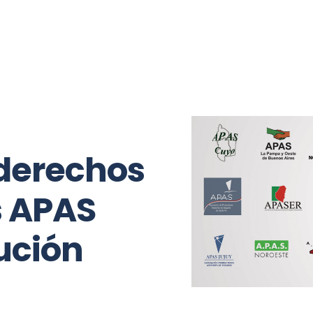
Opinión
Mano a mano
Relax
 derechos
s APAS
ución