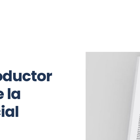
Opinión
Mano a mano
Relax
roductor
 la
ial