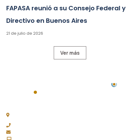
FAPASA reunió a su Consejo Federal y
Directivo en Buenos Aires
21 de julio de 2026
Ver más
Chacabuco 77, Piso 3 -
C1069AAA, CABA
(011) 4343-0003
fapasa@fapasa.org.ar
www.fapasa.org.ar