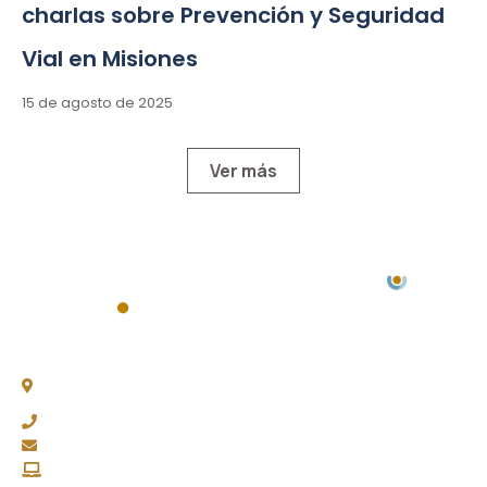
charlas sobre Prevención y Seguridad
Vial en Misiones
15 de agosto de 2025
Ver más
Chacabuco 77, Piso 3 -
C1069AAA, CABA
(011) 4343-0003
fapasa@fapasa.org.ar
www.fapasa.org.ar