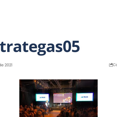
Opinión
Mano a mano
Relax
trategas05
de 2021
C