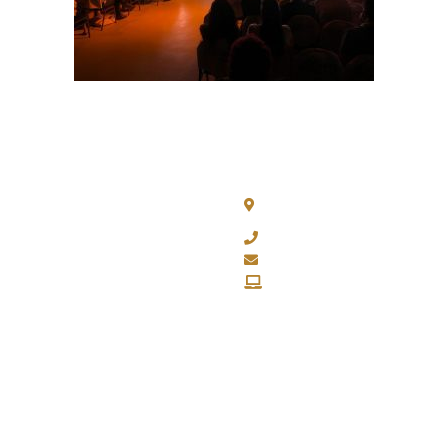
Chacabuco 77, Piso 3 - C
CABA
(011) 4343-0003
fapasa@fapasa.org.ar
www.fapasa.org.ar