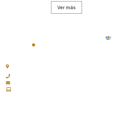
Ver más
Chacabuco 77, Piso 3 -
C1069AAA, CABA
(011) 4343-0003
fapasa@fapasa.org.ar
www.fapasa.org.ar