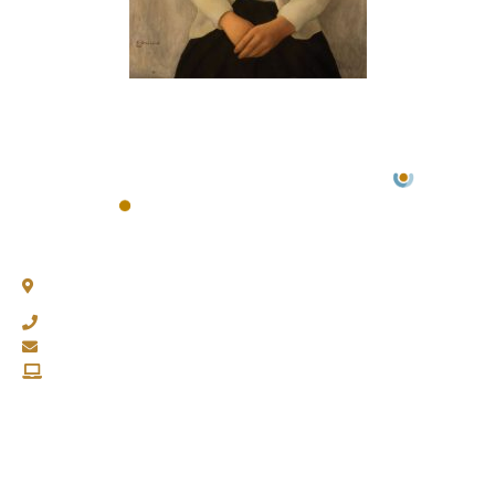
Chacabuco 77, Piso 3 -
C1069AAA, CABA
(011) 4343-0003
fapasa@fapasa.org.ar
www.fapasa.org.ar