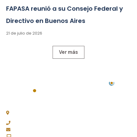
FAPASA reunió a su Consejo Federal y
Directivo en Buenos Aires
21 de julio de 2026
Ver más
Chacabuco 77, Piso 3 -
C1069AAA, CABA
(011) 4343-0003
fapasa@fapasa.org.ar
www.fapasa.org.ar