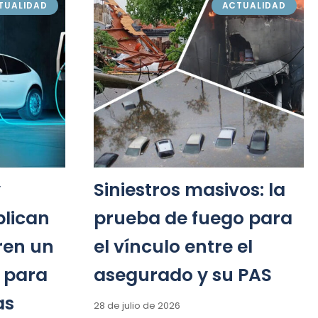
TUALIDAD
ACTUALIDAD
y
Siniestros masivos: la
plican
prueba de fuego para
ren un
el vínculo entre el
 para
asegurado y su PAS
as
28 de julio de 2026