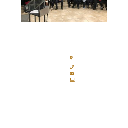
Chacabuco 77, Piso 3 - C
CABA
(011) 4343-0003
fapasa@fapasa.org.ar
www.fapasa.org.ar