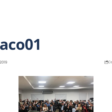
Opinión
Mano a mano
Relax
aco01
2019
C