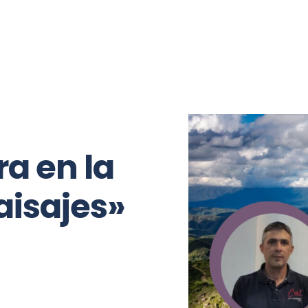
Opinión
Mano a mano
Relax
a en la
Paisajes»